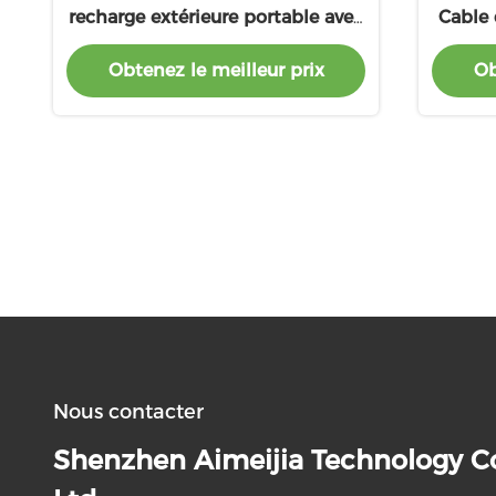
recharge extérieure portable avec
Cable 
câble intégré et sortie PD 22,5W
le
Obtenez le meilleur prix
Ob
Nous contacter
Shenzhen Aimeijia Technology Co