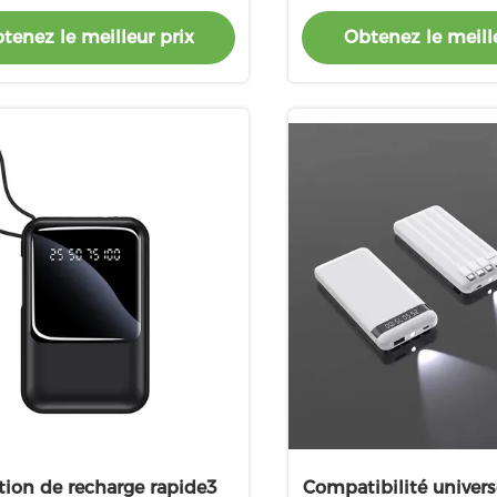
e de câble éclair 5V 2,4A
5V/3A Indicateur LED
tenez le meilleur prix
Obtenez le meille
câble
tion de recharge rapide3
Compatibilité univer