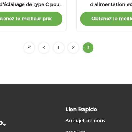
d'éclairage de type C pour
d'alimentation ex
s activités en plein air
10000mAh avec sorti
tenez le meilleur prix
Obtenez le meille
de câble et de 
1
2
3
Lien Rapide
Au sujet de nous
.,