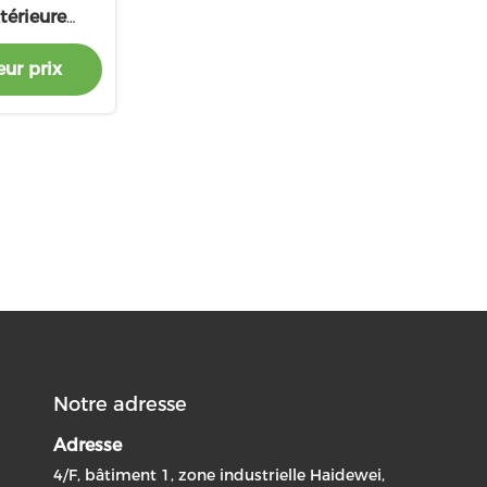
térieure
e intégrée
ur prix
foudre
Notre adresse
Adresse
4/F, bâtiment 1, zone industrielle Haidewei,