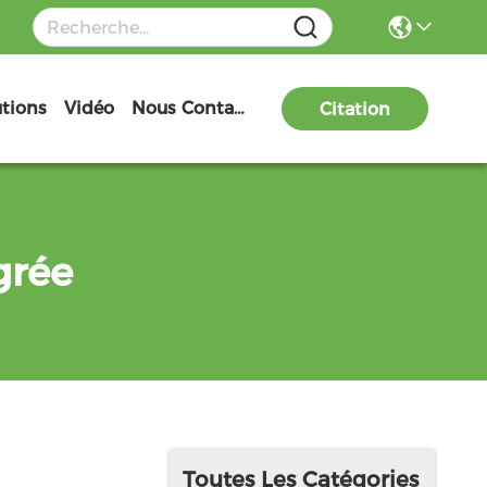
utions
Vidéo
Nous Contacter
Citation
grée
Toutes Les Catégories