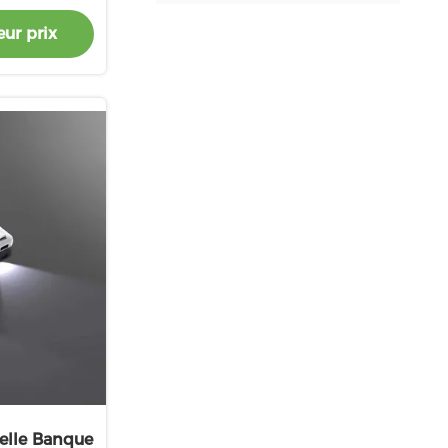
 intégré au
ur prix
selle Banque