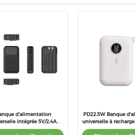
anque d'alimentation
PD22.5W Banque d'al
erselle intégrée 5V/2.4A
universelle à recharge
 de foudre 22.5W PD USB1
câble PD20W de type