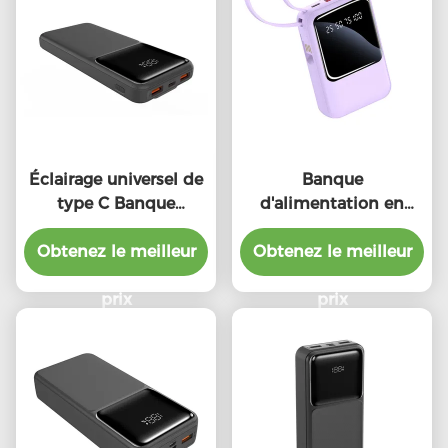
Éclairage universel de
Banque
type C Banque
d'alimentation en
d'alimentation par
extérieur intégrée à
Obtenez le meilleur
câble Noir Blanc
Obtenez le meilleur
câble 20W avec
Protection contre les
lumières d'indicateur
surcharges
prix
LED
prix