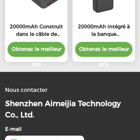
20000mAh Construit
20000mAh intégré à
dans le câble de
la banque
foudre Power Bank
d'alimentation par
Obtenez le meilleur
Portable
Obtenez le meilleur
câble Portable avec
149.2*69.3*30.4mm
lampes d'indicateur
prix
LED
prix
Nous contacter
Shenzhen Aimeijia Technology
Co., Ltd.
E-mail