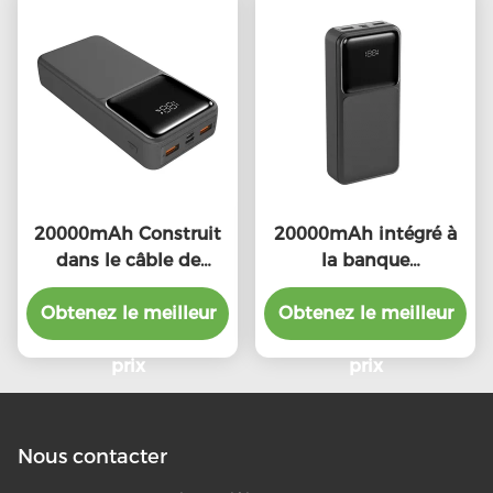
20000mAh Construit
20000mAh intégré à
dans le câble de
la banque
foudre Power Bank
d'alimentation par
Obtenez le meilleur
Portable
Obtenez le meilleur
câble Portable avec
149.2*69.3*30.4mm
lampes d'indicateur
prix
LED
prix
Nous contacter