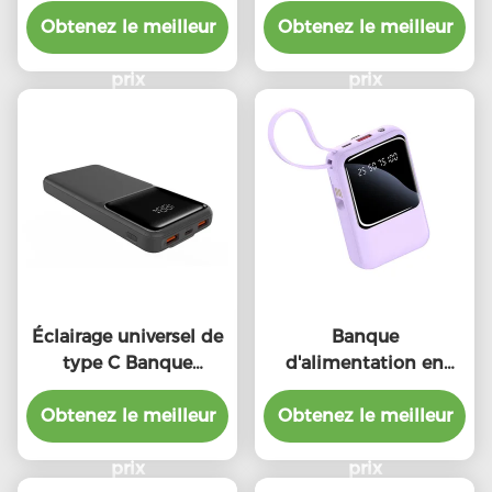
câble Mini Banque
Banque
électrique avec câble
Obtenez le meilleur
Obtenez le meilleur
d'alimentation
intégré
20000mAh Portable
prix
Voyage Power Bank
prix
Éclairage universel de
Banque
type C Banque
d'alimentation en
d'alimentation par
extérieur intégrée à
Obtenez le meilleur
câble Noir Blanc
Obtenez le meilleur
câble 20W avec
Protection contre les
lumières d'indicateur
surcharges
prix
LED
prix