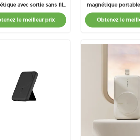
tique avec sortie sans fil
magnétique portable 
W 7.5W 10W ABS PC
5W/7,5W/10W
tenez le meilleur prix
Obtenez le meille
nium alliage Li polymère
batterie