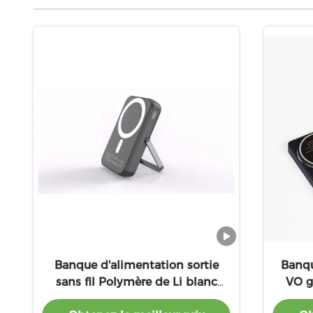
Banque d'alimentation sortie
Banqu
sans fil Polymère de Li blanc
VO g
bleu avec type C PD22.5W sortie
charg