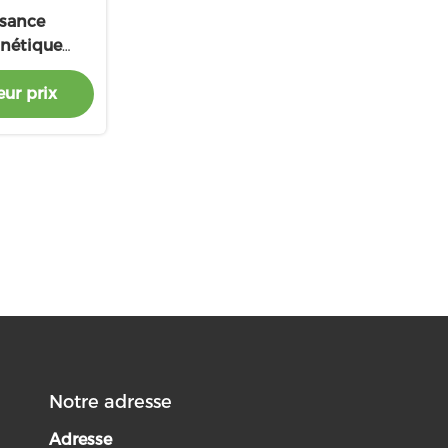
sance
nétique
i-polymère
ur prix
charge
e
Notre adresse
Adresse