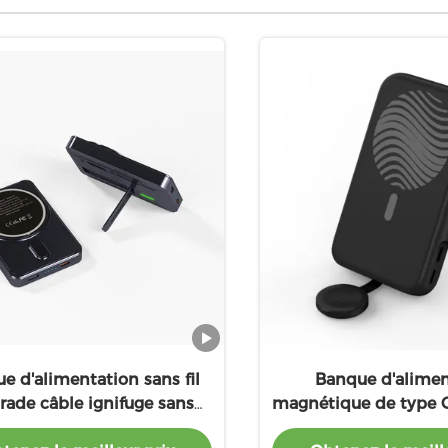
e d'alimentation sans fil
Banque d'alimen
rade câble ignifuge sans
magnétique de type C
e avec 5000mAh Capacité
sans fil en alliage 