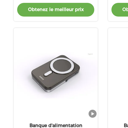
fil
d'alum
Obtenez le meilleur prix
Ob
C 
Banque d'alimentation
B