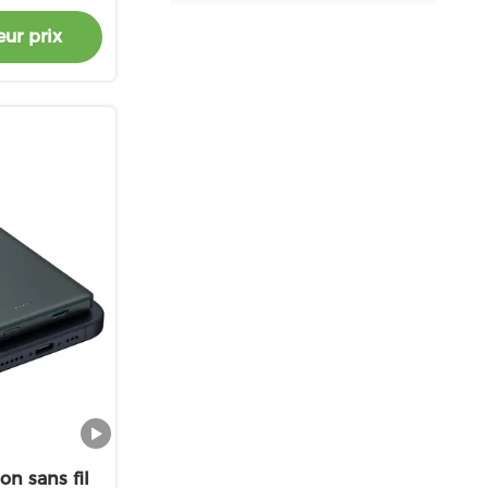
e de type C
ur prix
A
n sans fil