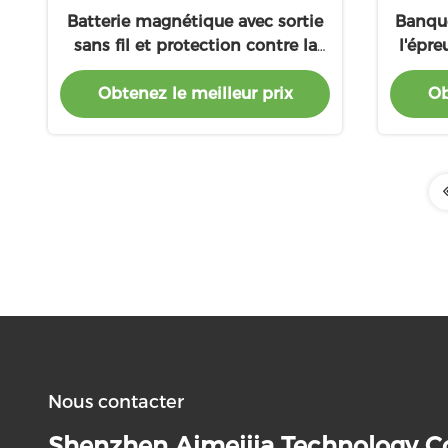
Batterie magnétique avec sortie
Banque
sans fil et protection contre la
l'épre
surcharge
Obtenez le meilleur prix
Ob
Nous contacter
Shenzhen Aimeijia Technology Co