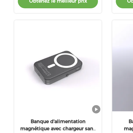
Obtenez le meilleur prix
Ob
5W/7.5W
Banque d'alimentation
B
magnétique avec chargeur sans
mag