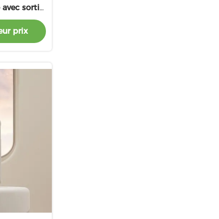
avec sortie
/15W
ur prix