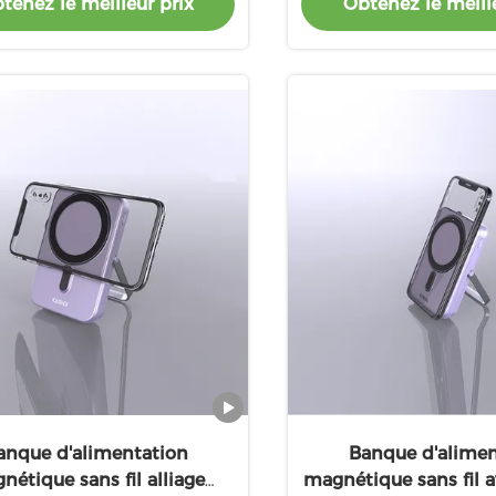
tenez le meilleur prix
Obtenez le meille
ABS PC de 5W 
anque d'alimentation
Banque d'alimen
nétique sans fil alliage
magnétique sans fil a