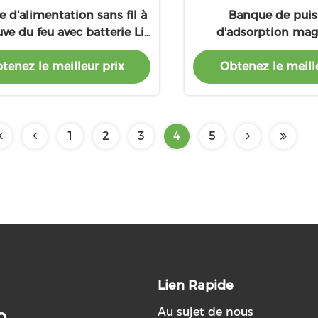
 d'alimentation sans fil à
Banque de puis
uve du feu avec batterie Li
d'adsorption mag
Polymer 10000mah
10000MAH 5W 7.5W L
tenez le meilleur prix
Obtenez le meille
technologie de 
incendiair
1
2
3
4
5
Lien Rapide
Au sujet de nous
.,