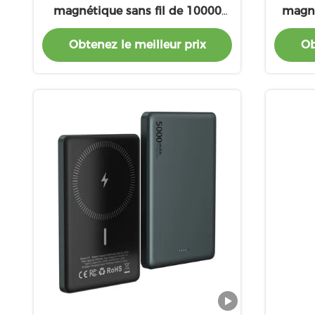
magnétique sans fil de 10000
magné
mAh avec sortie de type C,
5
Obtenez le meilleur prix
Ob
entrée et protection contre les
Alumi
surcharges