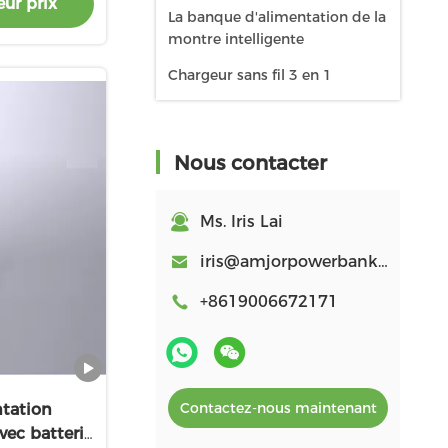
ur prix
à 15W
La banque d'alimentation de la
montre intelligente
Chargeur sans fil 3 en 1
Nous contacter
Ms. Iris Lai
iris@amjorpowerbank.com
+8619006672171
Contactez-nous maintenant
tation
vec batterie