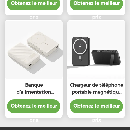
Obtenez le meilleur
10000mah charge
Obtenez le meilleur
téléphone portable
rapide
personnalisée
prix
5000mAh
prix
Banque
Chargeur de téléphone
d'alimentation
portable magnétique
magnétique ignifugée
universel 5000mAh
Obtenez le meilleur
5W/7,5W Chargeur
Obtenez le meilleur
Black Power Bank
magnétique portable
pliable
sans fil
prix
prix