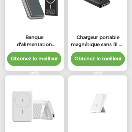
Banque
Chargeur portable
d'alimentation
magnétique sans fil de
magnétique
type C
Obtenez le meilleur
personnalisée 5000
Obtenez le meilleur
mAh 5W 7.5W
Portable
prix
prix