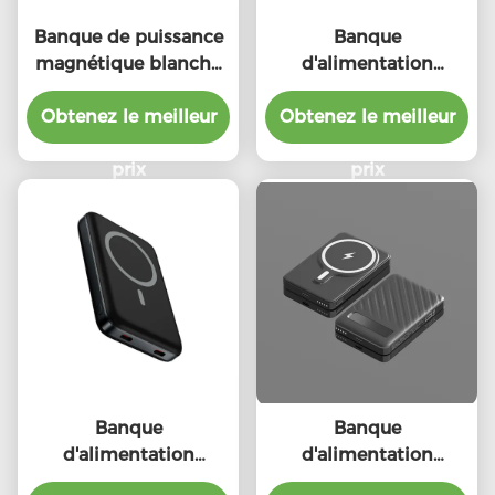
Banque de puissance
Banque
magnétique blanche
d'alimentation
10000mAh Chargeur
magnétique sans fil
magnétique portable
Obtenez le meilleur
Obtenez le meilleur
Portable Magsafe
Charger Banque
prix
d'alimentation
prix
10000mAh
Banque
Banque
d'alimentation
d'alimentation
magnétique mince
magnétique pour