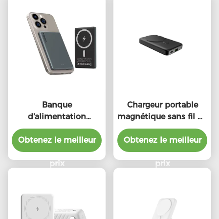
Banque
Chargeur portable
d'alimentation
magnétique sans fil de
magnétique
type C
Obtenez le meilleur
personnalisée 5000
Obtenez le meilleur
mAh 5W 7.5W
Portable
prix
prix