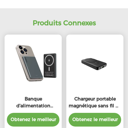
Produits Connexes
Banque
Chargeur portable
d'alimentation
magnétique sans fil de
magnétique
type C
Obtenez le meilleur
personnalisée 5000
Obtenez le meilleur
mAh 5W 7.5W