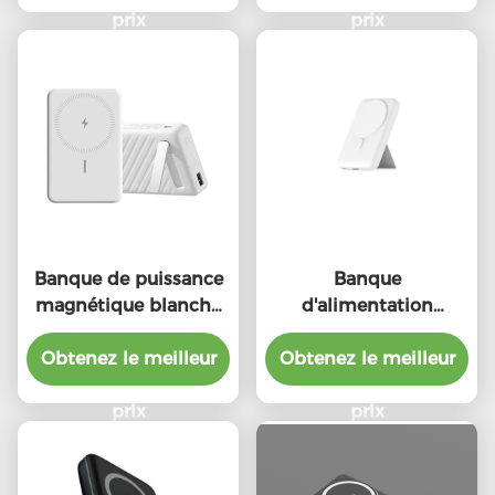
Portable
prix
prix
Banque de puissance
Banque
magnétique blanche
d'alimentation
10000mAh Chargeur
magnétique sans fil
magnétique portable
Obtenez le meilleur
Obtenez le meilleur
Portable Magsafe
Charger Banque
prix
d'alimentation
prix
10000mAh