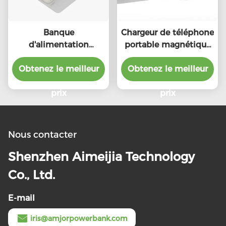
Banque
Chargeur de téléphone
d'alimentation
portable magnétique
magnétique ignifugée
universel 5000mAh
Obtenez le meilleur
5W/7,5W Chargeur
Obtenez le meilleur
Black Power Bank
magnétique portable
pliable
sans fil
prix
prix
Nous contacter
Shenzhen Aimeijia Technology
Co., Ltd.
E-mail
iris@amjorpowerbank.com