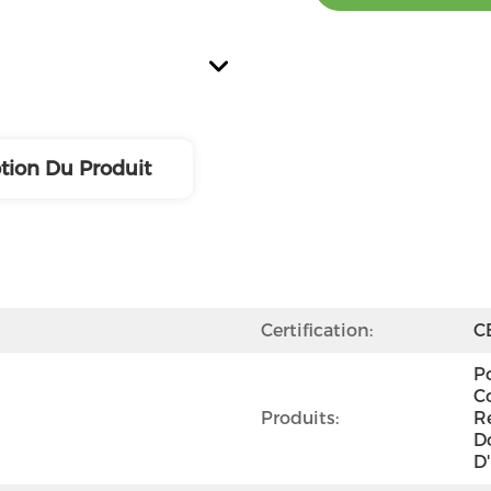
tion Du Produit
Certification:
C
Po
C
Produits:
R
Do
D'