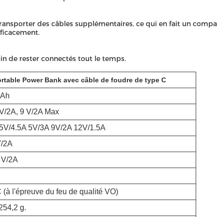
e transporter des câbles supplémentaires, ce qui en fait un com
fficacement.
oin de rester connectés tout le temps.
rtable Power Bank avec câble de foudre de type C
mAh
 V/2A, 9 V/2A Max
 5V/4.5A 5V/3A 9V/2A 12V/1.5A
/2A
 V/2A
à l'épreuve du feu de qualité VO)
 254,2 g.