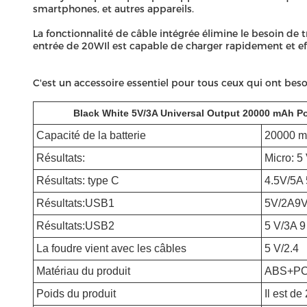
smartphones, et autres appareils.
La fonctionnalité de câble intégrée élimine le besoin d
entrée de 20WIl est capable de charger rapidement et e
C'est un accessoire essentiel pour tous ceux qui ont bes
Black White 5V/3A Universal Output 20000 mAh Po
Capacité de la batterie
20000 
Résultats:
Micro: 5
Résultats: type C
4.5V/5A
Résultats:
USB1
5V/2A9V
Résultats:
USB2
5 V/3A 9
La foudre vient avec les câbles
5 V/2.4
Matériau du produit
ABS+PC (
Poids du produit
Il est de