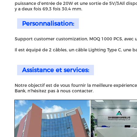
puissance d'entrée de 20W et une sortie de 5V/3AIl dispo
y a deux fois 69,3 fois 30,4 mm.
Personnalisation:
Support customer customization, MOQ 1000 PCS, avec u
Il est équipé de 2 câbles, un câble Lighting Type C, une 
Assistance et services:
Notre objectif est de vous fournir la meilleure expérien
Bank, n'hésitez pas à nous contacter.