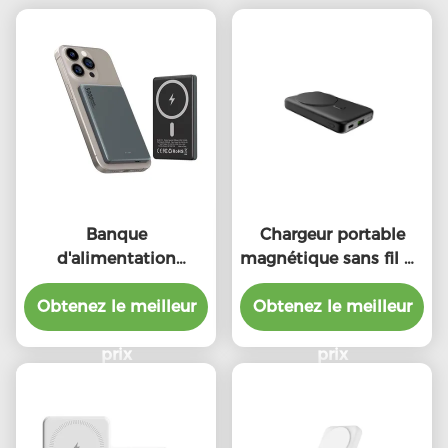
Banque
Chargeur portable
d'alimentation
magnétique sans fil de
magnétique
type C
Obtenez le meilleur
personnalisée 5000
Obtenez le meilleur
mAh 5W 7.5W
Portable
prix
prix