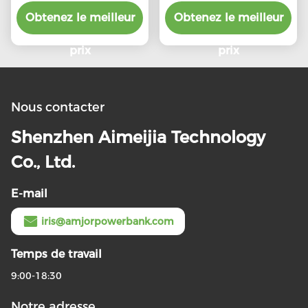
magnétique ignifugée
universel 5000mAh
Obtenez le meilleur
5W/7,5W Chargeur
Obtenez le meilleur
Black Power Bank
magnétique portable
pliable
sans fil
prix
prix
Nous contacter
Shenzhen Aimeijia Technology
Co., Ltd.
E-mail
iris@amjorpowerbank.com
Temps de travail
9:00-18:30
Notre adresse