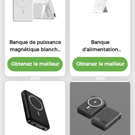
Banque de puissance
Banque
magnétique blanche
d'alimentation
10000mAh Chargeur
magnétique sans fil
magnétique portable
Obtenez le meilleur
Obtenez le meilleur
Portable Magsafe
Charger Banque
prix
d'alimentation
prix
10000mAh