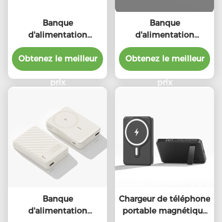
Banque
Banque
d'alimentation
d'alimentation
magnétique mince
magnétique pour
Obtenez le meilleur
10000mah charge
Obtenez le meilleur
téléphone portable
rapide
personnalisée
prix
5000mAh
prix
Banque
Chargeur de téléphone
d'alimentation
portable magnétique