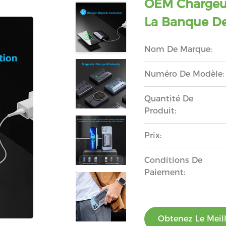
OEM Chargeur
La Banque De
Nom De Marque:
Numéro De Modèle:
Quantité De
Produit:
Prix:
Conditions De
Paiement:
Obtenez Le Meill