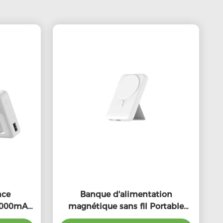
nce
Banque d'alimentation
0000mAh
magnétique sans fil Portable
ortable
Magsafe Charger Banque