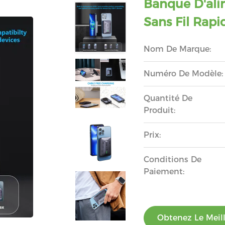
Banque D'ali
Sans Fil Rap
Nom De Marque:
Numéro De Modèle:
Quantité De
Produit:
Prix:
Conditions De
Paiement:
Obtenez Le Meill