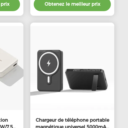
prix
d'alimentation 10000mAh
Obtenez le meilleur prix
tion
Chargeur de téléphone portable
5W/7,5W
magnétique universel 5000mAh