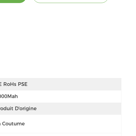
E RoHs PSE
000Mah
oduit D'origine
a Coutume