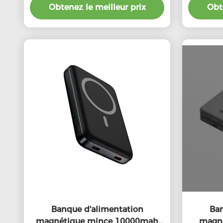
Obtenez le meilleur prix
Obte
Banque d'alimentation
Ban
magnétique mince 10000mah
magné