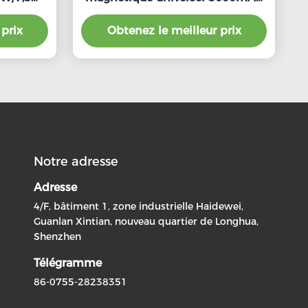
ortable
Black Power Bank pliable
prix
Obtenez le meilleur prix
Notre adresse
Adresse
4/F, bâtiment 1, zone industrielle Haidewei,
Guanlan Xintian, nouveau quartier de Longhua,
Shenzhen
Télégramme
86-0755-28238351