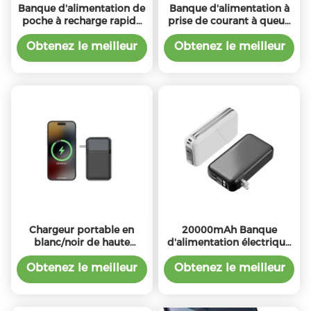
Banque d'alimentation de
Banque d'alimentation à
poche à recharge rapide
prise de courant à queue
PD20W
colorée personnalisée
4500mAh avec sortie de
Obtenez le meilleur
Obtenez le meilleur
charge
prix
prix
Chargeur portable en
20000mAh Banque
blanc/noir de haute
d'alimentation électrique
qualité
à prise murale blanche
pour plusieurs appareils
Obtenez le meilleur
Obtenez le meilleur
prix
prix