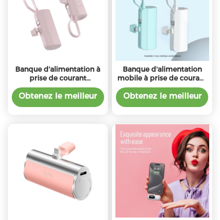
Banque d'alimentation à
Banque d'alimentation
prise de courant
mobile à prise de courant
personnalisée 5V / 2A
légère 10000mah avec
pour une charge en
compatibilité universelle
Obtenez le meilleur
Obtenez le meilleur
déplacement
d'entrée 5V/2A
prix
prix