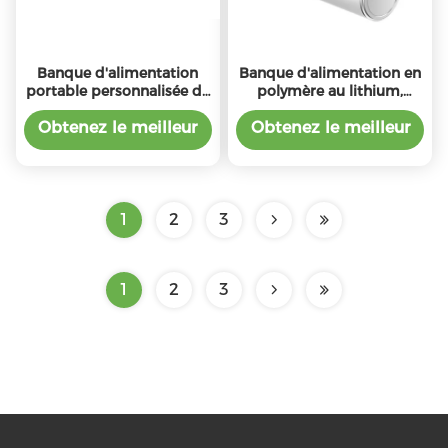
Banque d'alimentation
Banque d'alimentation en
portable personnalisée de
polymère au lithium,
4500 mAh avec prise
capacité 4500 mAh,
intégrée certifiée MSDS
charge de 1 à 2 heures.
Obtenez le meilleur
Obtenez le meilleur
prix
prix
1
2
3
1
2
3