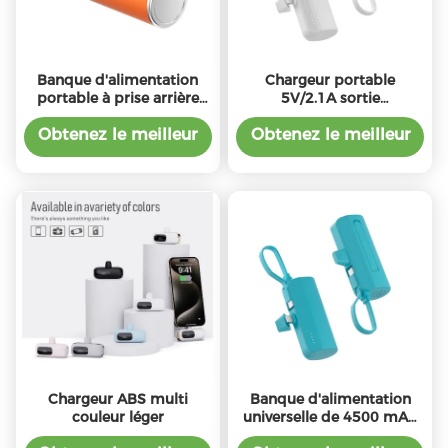
Banque d'alimentation
Chargeur portable
portable à prise arrière
5V/2.1A sortie
4500mAh Capacité de
Compatibilité universelle
charge pour appareils
Obtenez le meilleur
Obtenez le meilleur
universels
prix
prix
Chargeur ABS multi
Banque d'alimentation
couleur léger
universelle de 4500 mAh
avec pile polymère au