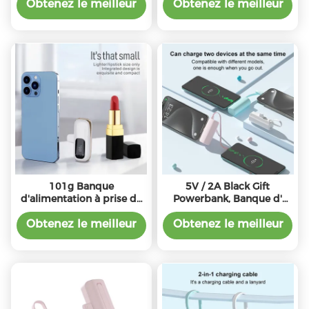
lithium
Obtenez le meilleur
Obtenez le meilleur
prix
prix
101g Banque
5V / 2A Black Gift
d'alimentation à prise de
Powerbank, Banque d'
courant à queue légère
alimentation à prise
Avec sortie 5V/2.1A 1-2
mobile
Obtenez le meilleur
Obtenez le meilleur
heures de charge
prix
prix