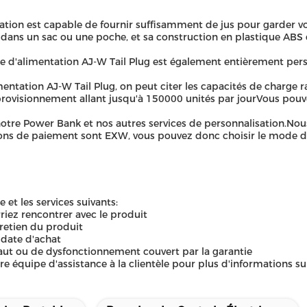
ion est capable de fournir suffisamment de jus pour garder vo
ans un sac ou une poche, et sa construction en plastique ABS du
ue d'alimentation AJ-W Tail Plug est également entièrement per
mentation AJ-W Tail Plug, on peut citer les capacités de charge r
provisionnement allant jusqu'à 150000 unités par jourVous pouv
otre Power Bank et nos autres services de personnalisation.Nou
tions de paiement sont EXW, vous pouvez donc choisir le mode d
 et les services suivants:
iez rencontrer avec le produit
ntretien du produit
 date d'achat
ut ou de dysfonctionnement couvert par la garantie
e équipe d'assistance à la clientèle pour plus d'informations su