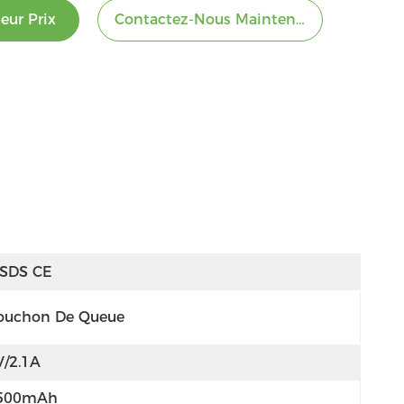
eur Prix
Contactez-Nous Maintenant
SDS CE
ouchon De Queue
V/2.1A
500mAh