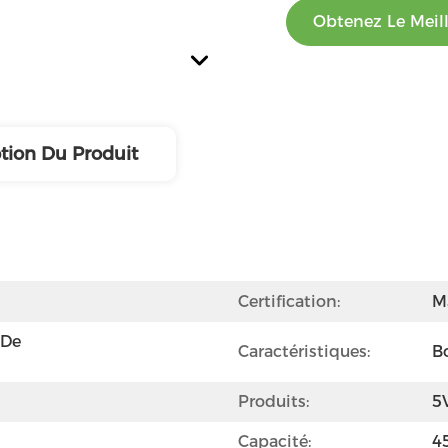
Obtenez Le Meill
tion Du Produit
Certification:
M
De 
Caractéristiques:
B
Produits:
5
Capacité:
4