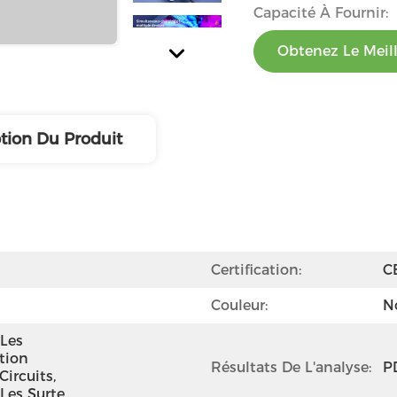
Capacité À Fournir:
Obtenez Le Meill
tion Du Produit
Certification:
C
Couleur:
No
Les 
tion 
Résultats De L'analyse:
P
ircuits, 
Les Surte