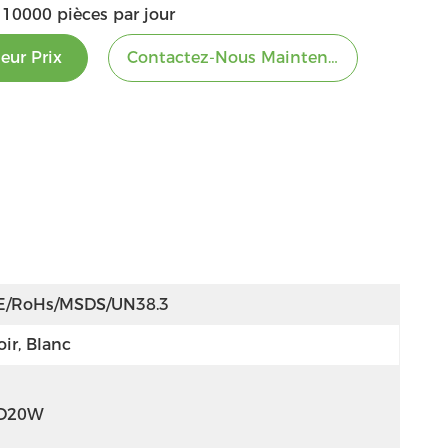
10000 pièces par jour
eur Prix
Contactez-Nous Maintenant
E/RoHs/MSDS/UN38.3
ir, Blanc
D20W