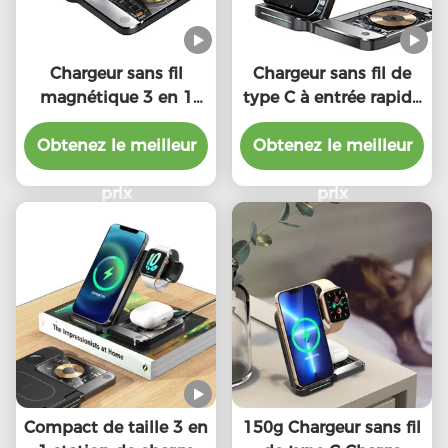
Chargeur sans fil
Chargeur sans fil de
magnétique 3 en 1
type C à entrée rapide
multi couleur 20000
10W 7.5W 5W Pour
Mah haute capacité
Obtenez le meilleur
iPhone Apple Watch
Obtenez le meilleur
Air Pods
prix
prix
Compact de taille 3 en
150g Chargeur sans fil