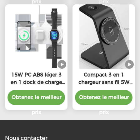
prix
prix
15W PC ABS léger 3
Compact 3 en 1
en 1 dock de charge
chargeur sans fil 5W
sans fil avec interface
sortie de la montre et
Obtenez le meilleur
de type C
Obtenez le meilleur
5W / 7,5W / 10W /
15W sortie sans fil
prix
prix
Nous contacter