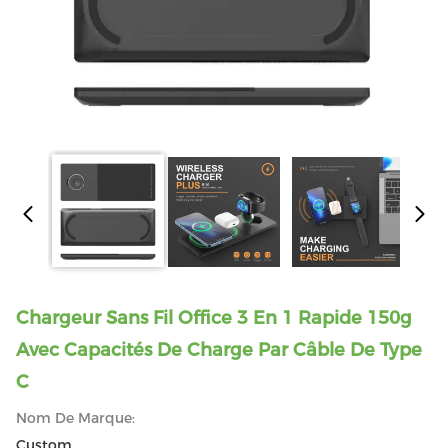
Chargeur Sans Fil Office 3 En 1 Rapide 150g
Avec Capacités De Charge Par Câble De Type
C
Nom De Marque:
Custom