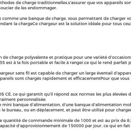
méthodes de charge traditionnelles.s'assurer que vos appareils 
 soucier de les endommager.
ment comme une banque de charge, vous permettant de charger vo
dant la chargeCe chargeur est la solution idéale pour tous ceux
 de charge polyvalente et pratique pour une variété d'occasions 
 est à la fois portable et facile à ranger.ce qui le rend parfait 
geur sans fil est capable de charger un large éventail d'appare
appareils sont chargés rapidement et efficacementPour que vous
S CE, ce qui garantit qu'il répond aux normes les plus élevées d
raiment personnalisée.
 mini banque d'alimentation, d'une banque d'alimentation mobil
 le bureau., ou en déplacement, et peut être utilisé pour charger 
ne quantité de commande minimale de 1000 et est au prix de 8,5 p
pacité d'approvisionnement de 150000 par jour, ce qui en fait 