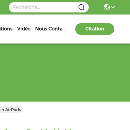
utions
Vidéo
Nous Contacter
Citation
ch AirPods