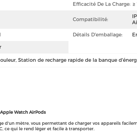
Efficacité De La Charge:
≥
I
Compatibilité:
A
1
Détails D'emballage:
E
r
couleur
, 
Station de recharge rapide de la banque d'énerg
 Apple Watch AirPods
rge d'un mètre, vous permettant de charger vos appareils facilemen
ce qui le rend léger et facile à transporter.