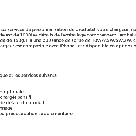
nos services de personnalisation de produits! Notre chargeur, n
est de 1000Les détails de l'emballage comprennent l'emballage 
ids de 150g. Il a une puissance de sortie de 10W/7,5W/5W,2W, c
rgeur est compatible avec iPhoneIl est disponible en options mu
que et les services suivants:
es optimales
chargés sans fil
s de défaut du produit
annage
on ou préoccupation supplémentaire