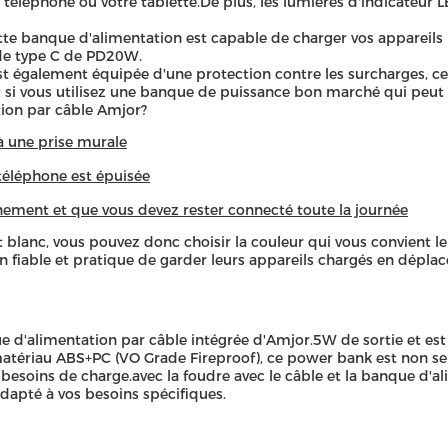
éléphone ou votre tablette.De plus, les lumières d'indicateur LE
tte banque d'alimentation est capable de charger vos appareil
 de type C de PD20W.
st également équipée d'une protection contre les surcharges, ce 
 si vous utilisez une banque de puissance bon marché qui peut 
tion par câble Amjor?
à une prise murale
 téléphone est épuisée
nement et que vous devez rester connecté toute la journée
 blanc, vous pouvez donc choisir la couleur qui vous convient 
n fiable et pratique de garder leurs appareils chargés en dépla
 d'alimentation par câble intégrée d'Amjor.5W de sortie et est
atériau ABS+PC (VO Grade Fireproof), ce power bank est non se
s besoins de charge.avec la foudre avec le câble et la banque d'a
dapté à vos besoins spécifiques.