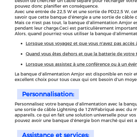
besoin de chercher un câble séparé pour recharger votre t
pouvez donc planifier en conséquence.
Avec une entrée de 22,5 W et une sortie de PD22,5 W, ce
savoir que cette banque d'énergie a une sortie de câble
Mais ce n'est pas tout, la banque d'alimentation Amjor e
pendant leur charge.Ceci est particulièrement important
Alors, quand pourriez-vous utiliser la banque d'alimenta
Lorsque vous voyagez et que vous n'avez pas accès 
Quand vous êtes dehors et que la batterie de votre
Lorsque vous assistez à une conférence ou à un évé
La banque d'alimentation Amjor est disponible en noir et
excellent choix pour tous ceux qui ont besoin d'un moye
Personnalisation:
Personnalisez votre banque d'alimentation avec la banque
une sortie de câble Lightning de 12WFabriqué avec du m
appareils, ce qui en fait une solution universelle pour vo
pouvez avoir une banque d'énergie bon marché qui est a
Assistance et services: