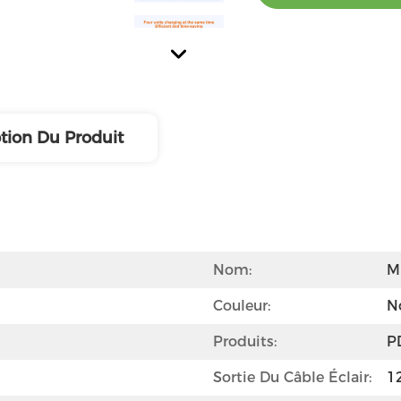
tion Du Produit
Nom:
M
Couleur:
No
Produits:
P
Sortie Du Câble Éclair:
1