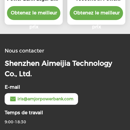
entrée PD22.5W de
Bank Conception
Obtenez le meilleur
type C
élégante et compacte
Obtenez le meilleur
OEM disponible
prix
prix
Nous contacter
Shenzhen Aimeijia Technology
Co., Ltd.
E-mail
iris@amjorpowerbank.com
Temps de travail
9:00-18:30