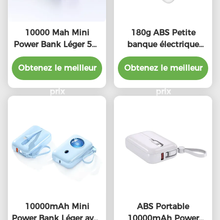
10000 Mah Mini
180g ABS Petite
Power Bank Léger 5W
banque électrique
Sortie sans fil Facile à
compacte 10000mah
Obtenez le meilleur
transporter
Avec PD20W de sortie
Obtenez le meilleur
prix
prix
10000mAh Mini
ABS Portable
Power Bank Léger avec
10000mAh Power