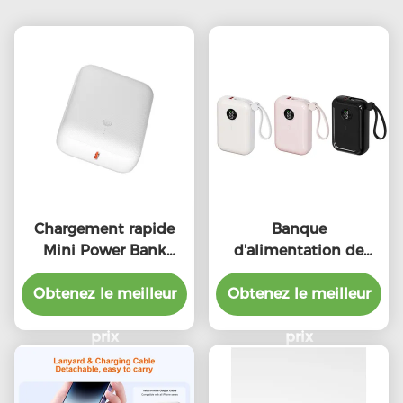
Chargement rapide
Banque
Mini Power Bank
d'alimentation de
10000mAh Matériau
charge rapide légère
Obtenez le meilleur
ABS Noir / Blanc
10000mah Mini OEM
Obtenez le meilleur
disponible
prix
prix