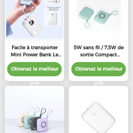
Facile à transporter
5W sans fil / 7,5W de
Mini Power Bank Le
sortie Compact
plus léger 10000mah
Powerbank, Portable
Obtenez le meilleur
Power Bank avec
Obtenez le meilleur
léger 10000mah
PD22.5W de sortie
prix
prix