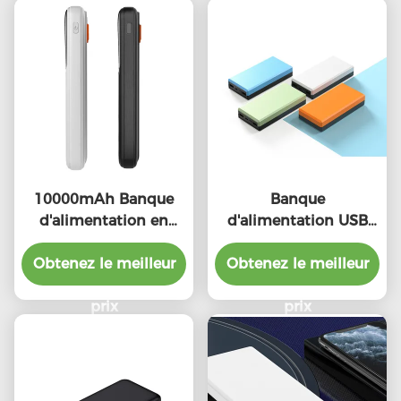
10000mAh Banque
Banque
d'alimentation en
d'alimentation USB
plastique PD avec
PD Protection contre
indicateur LED Charge
Obtenez le meilleur
Obtenez le meilleur
la surcharge
rapide universelle
20000mAh Banque
prix
d'alimentation pour
prix
smartphones