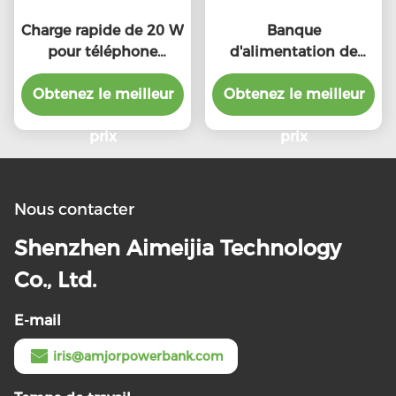
Charge rapide de 20 W
Banque
pour téléphone
d'alimentation de
portable Chargeur de
sécurité PD20W 22,5W
Obtenez le meilleur
batterie de 10000
Chargeur portable à
Obtenez le meilleur
mAh Multi couleur
recharge rapide
prix
prix
Nous contacter
Shenzhen Aimeijia Technology
Co., Ltd.
E-mail
iris@amjorpowerbank.com