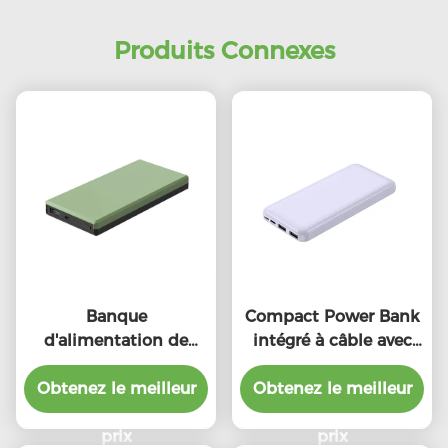
Produits Connexes
Banque
Compact Power Bank
d'alimentation de
intégré à câble avec
sécurité PD légère
indicateur LED
Obtenez le meilleur
10000mAh
Obtenez le meilleur
10000mAh Haute
capacité
prix
prix