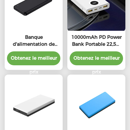
Banque
10000mAh PD Power
d'alimentation de
Bank Portable 22,5W
recharge rapide
PD Batterie Pack Offre
portable 10000mah
Obtenez le meilleur
Obtenez le meilleur
promotionnelle
20w 22,5w Appareil
compact
prix
prix