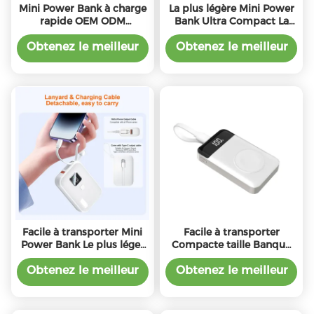
Mini Power Bank à charge
La plus légère Mini Power
rapide OEM ODM
Bank Ultra Compact La
10000mah Petite banque
plus petite Power Bank
électrique portable
Portable 10000mAh
Obtenez le meilleur
Obtenez le meilleur
prix
prix
Facile à transporter Mini
Facile à transporter
Power Bank Le plus léger
Compacte taille Banque
10000mah Power Bank
d'alimentation 3000mAh
avec PD22.5W de sortie
Compatibilité universelle
Obtenez le meilleur
Obtenez le meilleur
prix
prix