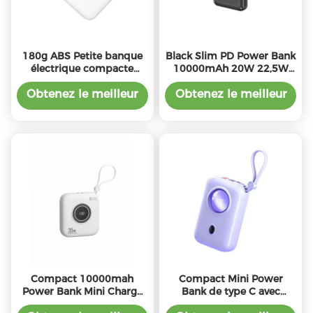
180g ABS Petite banque
Black Slim PD Power Bank
électrique compacte
10000mAh 20W 22,5W
10000mah Avec PD20W
Banque d'alimentation
de sortie
électrique compacte
Obtenez le meilleur
Obtenez le meilleur
prix
prix
Compact 10000mah
Compact Mini Power
Power Bank Mini Charge
Bank de type C avec
rapide avec une sortie
5V/2.4A entrée/sortie et