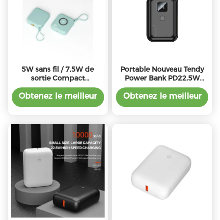
5W sans fil / 7,5W de
Portable Nouveau Tendy
sortie Compact
Power Bank PD22.5W
Powerbank, Portable léger
Sortie 10000mAh
10000mah
Capacité 21700 Type de
Obtenez le meilleur
Obtenez le meilleur
batterie
prix
prix