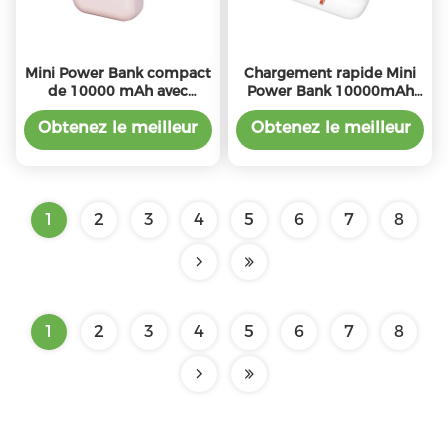
Mini Power Bank compact
Chargement rapide Mini
de 10000 mAh avec
Power Bank 10000mAh
batterie 21700
Matériau ABS Noir / Blanc
conception ABS légère et
Obtenez le meilleur
Obtenez le meilleur
sortie PD20W
prix
prix
1
2
3
4
5
6
7
8
1
2
3
4
5
6
7
8