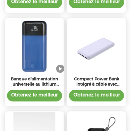
ABS PC de 22,5W
sans fil 5W/7.5W sortie
Obtenez le meilleur
Obtenez le meilleur
prix
prix
Banque d'alimentation
Compact Power Bank
universelle au lithium
intégré à câble avec
polymère ultracompacte
indicateur LED 10000mAh
de 100 W
Haute capacité
Obtenez le meilleur
Obtenez le meilleur
prix
prix