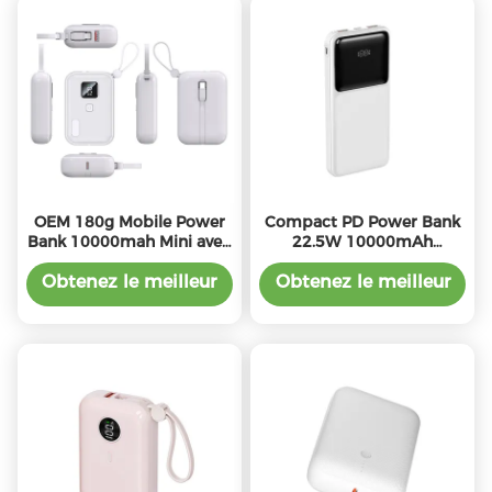
OEM 180g Mobile Power
Compact PD Power Bank
Bank 10000mah Mini avec
22.5W 10000mAh
type de batterie 21700
Puissant chargeur de la
banque de puissance
Obtenez le meilleur
Obtenez le meilleur
prix
prix