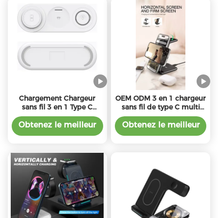
Chargement Chargeur
OEM ODM 3 en 1 chargeur
sans fil 3 en 1 Type C
sans fil de type C multi
Entrée Multicolore
couleur avec puissance
Conception 1m Cable
10W 5W sortie de montre
Obtenez le meilleur
Obtenez le meilleur
pour plusieurs appareils
prix
prix