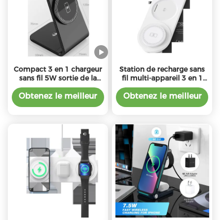
Compact 3 en 1 chargeur
Station de recharge sans
sans fil 5W sortie de la
fil multi-appareil 3 en 1
montre et 5W / 7,5W /
pour iPhone Apple Watch
10W / 15W sortie sans fil
AirPods avec
Obtenez le meilleur
Obtenez le meilleur
10W/7.5W/5W de
prix
prix
puissance de type C