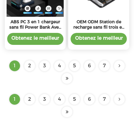
ABS PC 3 en 1 chargeur
OEM ODM Station de
sans fil Power Bank Avec
recharge sans fil trois en
10W 7.5W 5W sortie de
un Pour iPhone Samsung
puissance
AirPods
Obtenez le meilleur
Obtenez le meilleur
prix
prix
1
2
3
4
5
6
7
1
2
3
4
5
6
7