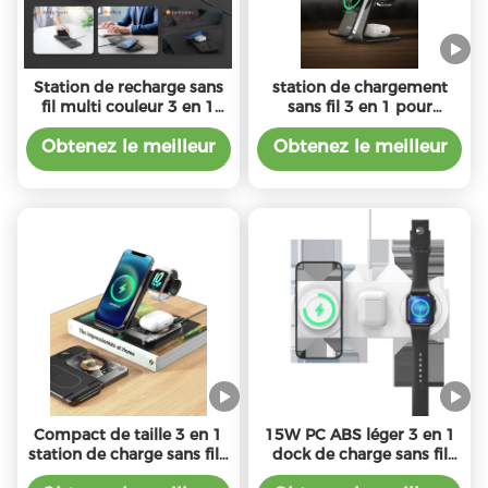
Station de recharge sans
station de chargement
fil multi couleur 3 en 1
sans fil 3 en 1 pour
OUT sans fil
téléphone / montre
5W/7.5W/10W/15W
Obtenez le meilleur
Obtenez le meilleur
prix
prix
Compact de taille 3 en 1
15W PC ABS léger 3 en 1
station de charge sans fil /
dock de charge sans fil
Pad W / câble de type C
avec interface de type C