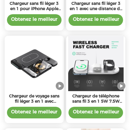
Chargeur sans fil léger 3
Chargeur sans fil léger 3
en 1 pour iPhone Apple
en 1 avec une distance de
Watch AirPods
charge de 2 à 8 mm
Obtenez le meilleur
Obtenez le meilleur
prix
prix
Chargeur de voyage sans
Chargeur de téléphone
fil léger 3 en 1 avec
sans fil 3 en 1 5W 7.5W
fréquence de charge de
10W 15W Pour le
110 à 205 kHz 1m câble
chargement / 1 X câble de
Obtenez le meilleur
Obtenez le meilleur
type C
prix
prix